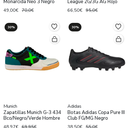
Monarcida Neo 3 Negro
League 2G/3G AG Rojo
49,00€
70,0€
66,50€
95,0€
30%
30%
Munich
Adidas
Zapatillas Munich G-3 434
Botas Adidas Copa Pure III
Bco/Negro/Verde Hombre
Club FG/MG Negro
48,97€
69,95€
38,50€
55,0€