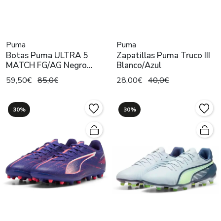
Puma
Puma
Botas Puma ULTRA 5
Zapatillas Puma Truco III
MATCH FG/AG Negro
Blanco/Azul
Hombre
59,50€
85,0€
28,00€
40,0€
30%
30%