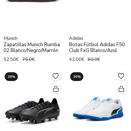
Munich
Adidas
Zapatillas Munich Rumba
Botas Fútbol Adidas F50
02 Blanco/Negro/Marrón
Club FxG Blanco/Azul
52,50€
75,0€
42,00€
60,0€
30%
30%