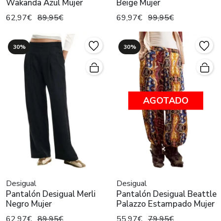
Wakanda Azul Mujer
Beige Mujer
62,97€
89,95€
69,97€
99,95€
30%
30%
AGOTADO
Desigual
Desigual
Pantalón Desigual Merli
Pantalón Desigual Beattle
Negro Mujer
Palazzo Estampado Mujer
62,97€
89,95€
55,97€
79,95€