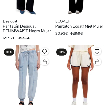
Desigual
ECOALF
Pantalón Desigual
Pantalón Ecoalf Miel Mujer
DENIMWAIST Negro Mujer
90,93€
129,9€
69,97€
99,95€
30%
30%