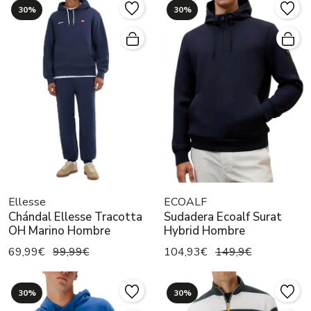
30%
30%
Ellesse
ECOALF
Chándal Ellesse Tracotta
Sudadera Ecoalf Surat
OH Marino Hombre
Hybrid Hombre
69,99€
99,99€
104,93€
149,9€
30%
30%