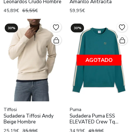
Leonardos Crudo Hombre
Amarillo Antracita
45,89€
65,55€
59,95€
30%
30%
AGOTADO
Tiffosi
Puma
Sudadera Tiffosi Andy
Sudadera Puma ESS
Beige Hombre
ELEVATED Crew Tq
Hombre
25,19€
35,99€
34,99€
49,99€