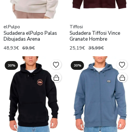
elPulpo
Tiffosi
Sudadera elPulpo Palas
Sudadera Tiffosi Vince
Dibujadas Arena
Granate Hombre
48,93€
69,9€
25,19€
35,99€
30%
30%