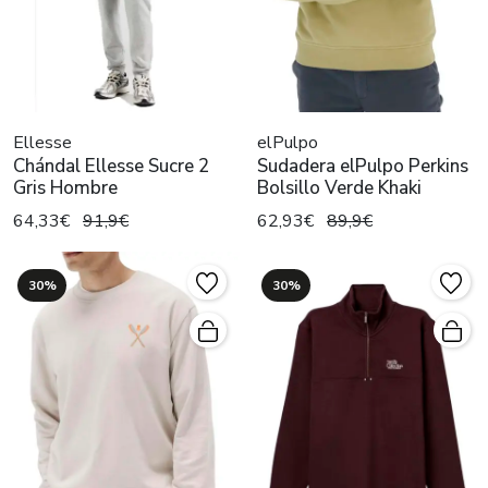
Ellesse
elPulpo
Chándal Ellesse Sucre 2
Sudadera elPulpo Perkins
Gris Hombre
Bolsillo Verde Khaki
64,33€
91,9€
62,93€
89,9€
30%
30%