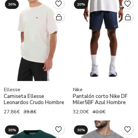
30%
20%
Ellesse
Nike
Camiseta Ellesse
Pantalón corto Nike DF
Leonardos Crudo Hombre
Miler5BF Azul Hombre
27,86€
39,8€
32,00€
40,0€
30%
30%