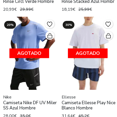
Rinse Circl Verde Hombre
Rinse Stacked Azul Hombr
20,99€
29,99€
18,19€
25,99€
20%
30%
AGOTADO
AGOTADO
Nike
Ellesse
Camiseta Nike DF UV Miler
Camiseta Ellesse Play Nice
SS Azul Hombre
Blanco Hombre
28,00€
35,0€
31,64€
45,2€