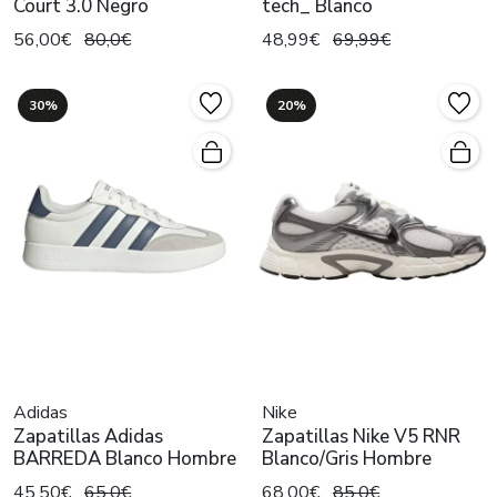
Court 3.0 Negro
tech_ Blanco
56,00€
80,0€
48,99€
69,99€
30%
20%
Adidas
Nike
Zapatillas Adidas
Zapatillas Nike V5 RNR
BARREDA Blanco Hombre
Blanco/Gris Hombre
45,50€
65,0€
68,00€
85,0€