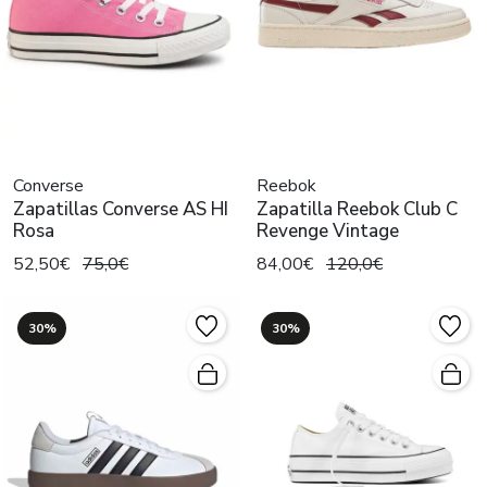
Converse
Reebok
Zapatillas Converse AS HI
Zapatilla Reebok Club C
Rosa
Revenge Vintage
52,50€
75,0€
84,00€
120,0€
30%
30%