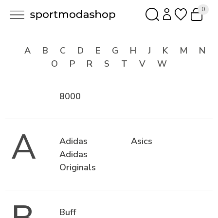
0
A
B
C
D
E
G
H
J
K
M
N
O
P
R
S
T
V
W
8000
A
Adidas
Asics
Adidas
Originals
Buff