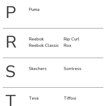
P
Puma
R
Reebok
Rip Curl
Reebok Classic
Rox
S
Skechers
Sontress
T
Teva
Tiffosi