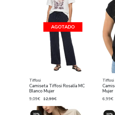
AGOTADO
Tiffosi
Tiffosi
Camiseta Tiffosi Rosalía MC
Camise
Blanco Mujer
Mujer
9,09€
12,99€
6,99€
30%
30%