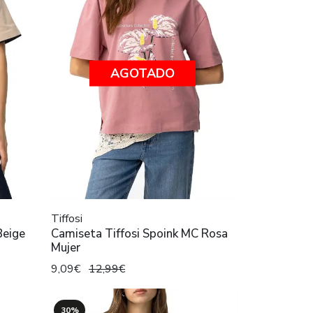
AGOTADO
Tiffosi
Beige
Camiseta Tiffosi Spoink MC Rosa
Mujer
9,09€
12,99€
30%