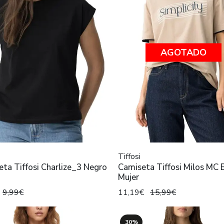
AGOTADO
Tiffosi
ta Tiffosi Charlize_3 Negro
Camiseta Tiffosi Milos MC 
Mujer
9,99€
11,19€
15,99€
30%