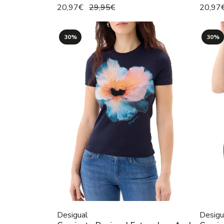
20,97€
29,95€
20,97
30%
30%
Desigual
Desigu