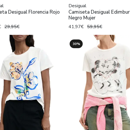
al
Desigual
ta Desigual Florencia Rojo
Camiseta Desigual Edimbu
Negro Mujer
€
29,95€
41,97€
59,95€
30%