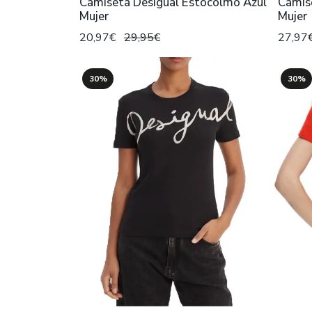
Camiseta Desigual Estocolmo Azul
Camis
Mujer
Mujer
20,97€
29,95€
27,97
30%
30%