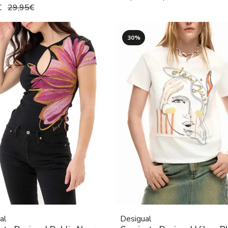
€
29,95€
30%
al
Desigual