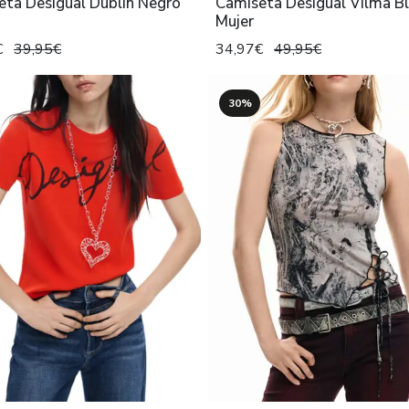
eta Desigual Dublin Negro
Camiseta Desigual Vilma B
Mujer
€
39,95€
34,97€
49,95€
30%