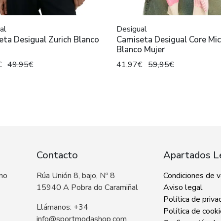
al
Desigual
ta Desigual Zurich Blanco
Camiseta Desigual Core Mi
Blanco Mujer
€
49,95€
41,97€
59,95€
Contacto
Apartados L
 no
Rúa Unión 8, bajo, Nº 8
Condiciones de 
15940 A Pobra do Caramiñal
Aviso legal
Política de priva
Llámanos: +34
Política de cook
info@sportmodashop.com