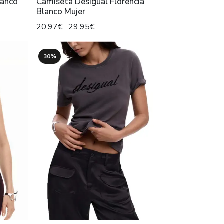
lanco
Camiseta Desigual Florencia
Blanco Mujer
20,97€
29,95€
30%