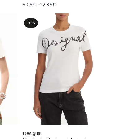
9,09€
12,99€
30%
Desigual