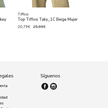
Tiffosi
ckey
Top Tiffosi Taky_1C Beige Mujer
20,79€
25,99€
egales
Síguenos
venta
cidad
ies