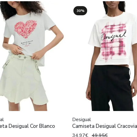
30%
al
Desigual
eta Desigual Cor Blanco
Camiseta Desigual Cracovia
34,97€
49,95€