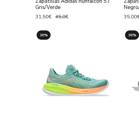
Zapatillas Adidas Runfalcon 5 J
Zapati
Gris/Verde
Negro
31,50€
45,0€
35,00
30%
30%