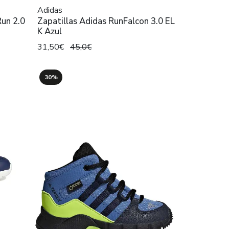
Adidas
Run 2.0
Zapatillas Adidas RunFalcon 3.0 EL
K Azul
31,50€
45,0€
30%