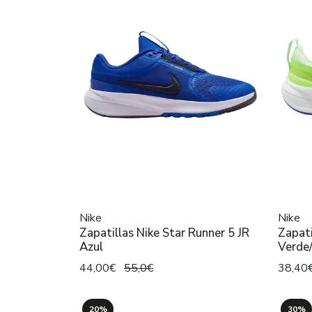
Nike
Nike
Zapatillas Nike Star Runner 5 JR
Zapati
Azul
Verde
44,00€
55,0€
38,40
20%
30%