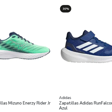
30%
o
Adidas
llas Mizuno Enerzy Rider Jr
Zapatillas Adidas RunFalcon
Azul