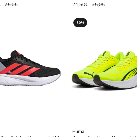
€
75,0€
24,50€
35,0€
30%
Puma