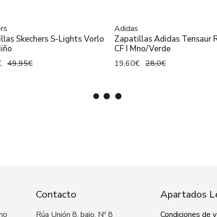
rs
Adidas
llas Skechers S-Lights Vorlo
Zapatillas Adidas Tensaur 
Niño
CF I Mno/Verde
€
49,95€
19,60€
28,0€
Contacto
Apartados L
 no
Rúa Unión 8, bajo, Nº 8
Condiciones de 