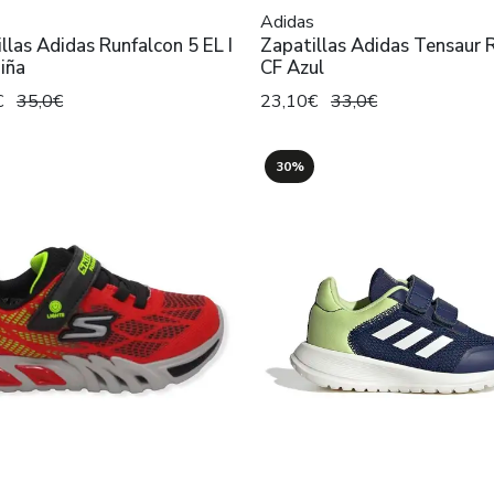
Adidas
llas Adidas Runfalcon 5 EL I
Zapatillas Adidas Tensaur 
iña
CF Azul
€
35,0€
23,10€
33,0€
30%