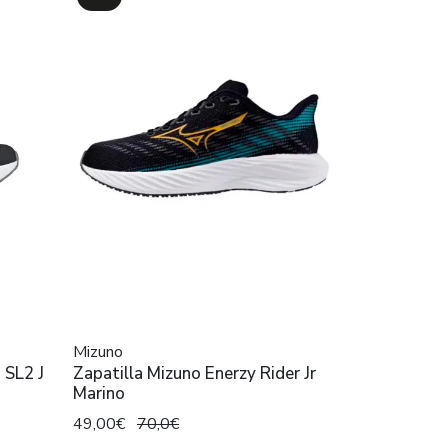
Mizuno
 SL2 J
Zapatilla Mizuno Enerzy Rider Jr
Marino
49,00€
70,0€