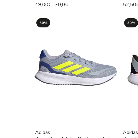
49,00€
70,0€
52,50
30%
30%
Adidas
Adidas