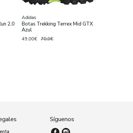
Adidas
Run 2.0
Botas Trekking Terrex Mid GTX
Azul
49,00€
70,0€
egales
Síguenos
venta