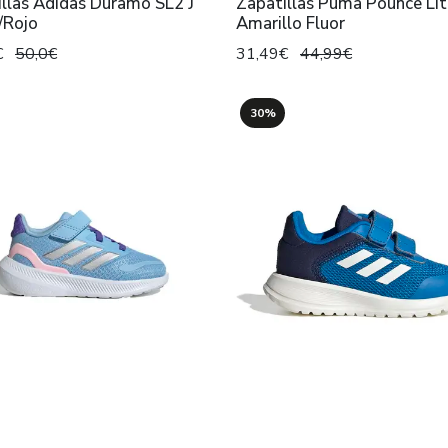
llas Adidas Duramo SL2 J
Zapatillas Puma Pounce Lit
/Rojo
Amarillo Fluor
€
50,0€
31,49€
44,99€
30%