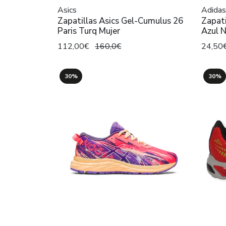
Asics
Adidas
Zapatillas Asics Gel-Cumulus 26
Zapati
Paris Turq Mujer
Azul N
112,00€
160,0€
24,50
30%
30%