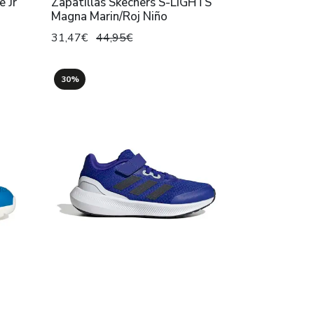
e Jr
Zapatillas Skechers S-LIGHTS
Magna Marin/Roj Niño
31,47€
44,95€
30%