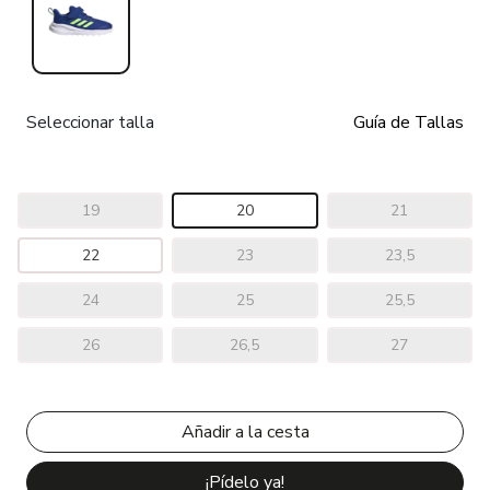
Seleccionar talla
Guía de Tallas
19
20
21
22
23
23,5
24
25
25,5
26
26,5
27
¡Pídelo ya!