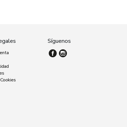
egales
Síguenos
venta
cidad
ies
 Cookies