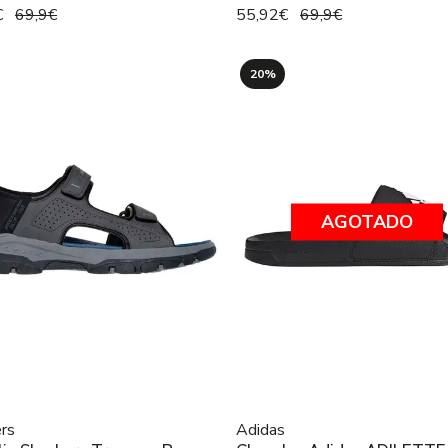
€
69,9€
55,92€
69,9€
20%
AGOTADO
rs
Adidas