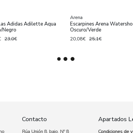
Arena
las Adidas Adilette Aqua
Escarpines Arena Watersho
o/Negro
Oscuro/Verde
€
23,0€
20,08€
25,1€
Contacto
Apartados L
 no
Rúa Unión 8, bajo, Nº 8
Condiciones de 