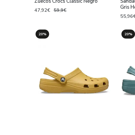
Zuecos Crocs Classic Negro
Sanda
Gris 
47,92€
59,9€
55,96
20%
20%