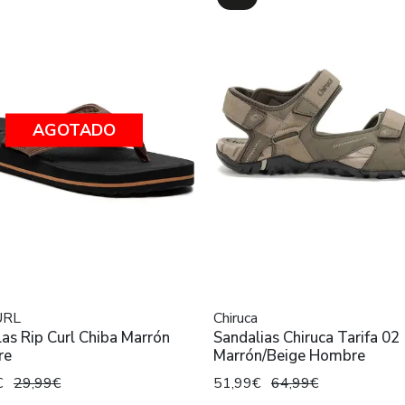
AGOTADO
URL
Chiruca
as Rip Curl Chiba Marrón
Sandalias Chiruca Tarifa 02
re
Marrón/Beige Hombre
€
29,99€
51,99€
64,99€