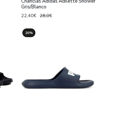
Chanclas Adidas Adilette Shower
Gris/Blanco
22,40€
28,0€
20%