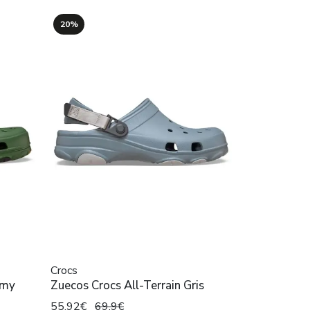
20%
Crocs
rmy
Zuecos Crocs All-Terrain Gris
55,92€
69,9€