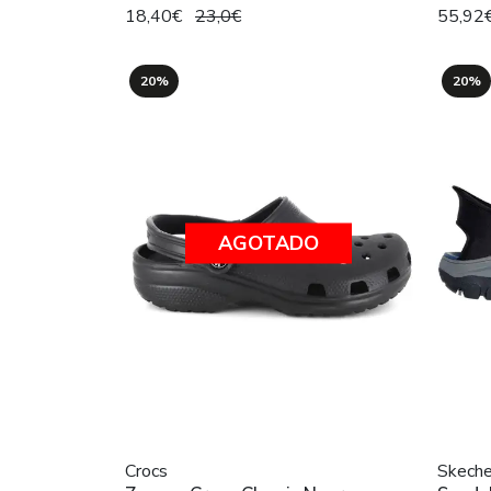
18,40€
23,0€
55,92
20%
20%
AGOTADO
Crocs
Skeche