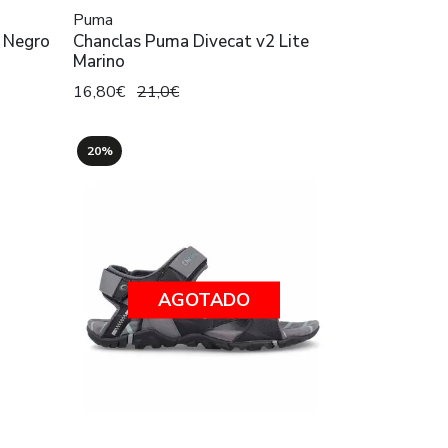
Puma
e Negro
Chanclas Puma Divecat v2 Lite
Marino
16,80€
21,0€
20%
AGOTADO