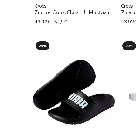
Crocs
Crocs
Zuecos Crocs Classic U Mostaza
Zuecos
43,92€
54,9€
43,92
20%
20%