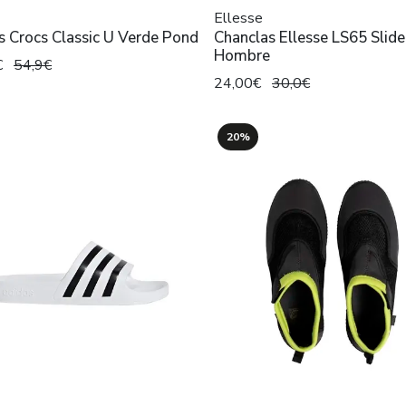
Ellesse
 Crocs Classic U Verde Pond
Chanclas Ellesse LS65 Slid
Hombre
€
54,9€
24,00€
30,0€
20%