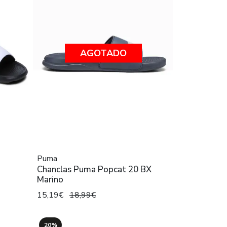
AGOTADO
Puma
Chanclas Puma Popcat 20 BX
Marino
15,19€
18,99€
20%