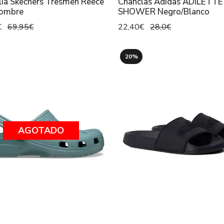
lia Skechers Tresmen Reece
Chanclas Adidas ADILETTE
Hombre
SHOWER Negro/Blanco
€
69,95€
22,40€
28,0€
20%
AGOTADO