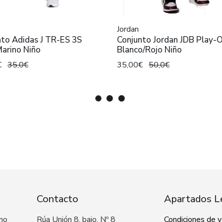
Jordan
nto Adidas J TR-ES 3S
Conjunto Jordan JDB Play-O
Marino Niño
Blanco/Rojo Niño
€
35,0€
35,00€
50,0€
Contacto
Apartados L
 no
Rúa Unión 8, bajo, Nº 8
Condiciones de 