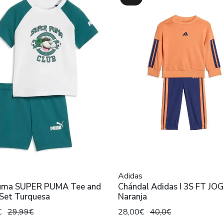
Adidas
uma SUPER PUMA Tee and
Chándal Adidas I 3S FT JO
 Set Turquesa
Naranja
€
29,99€
28,00€
40,0€