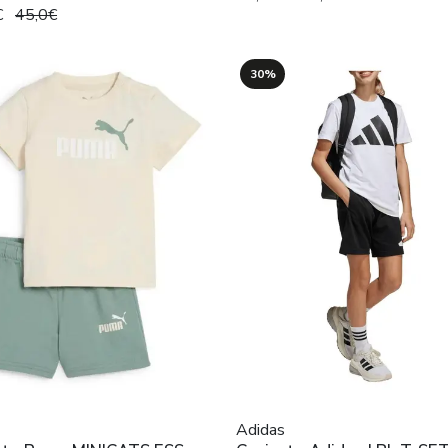
€
45,0€
30%
Adidas