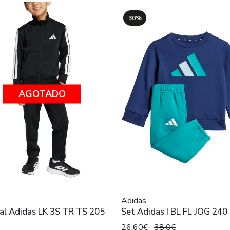
30%
AGOTADO
Adidas
al Adidas LK 3S TR TS 205
Set Adidas I BL FL JOG 240
26,60€
38,0€