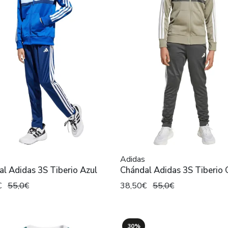
Adidas
l Adidas 3S Tiberio Azul
Chándal Adidas 3S Tiberio 
€
55,0€
38,50€
55,0€
30%