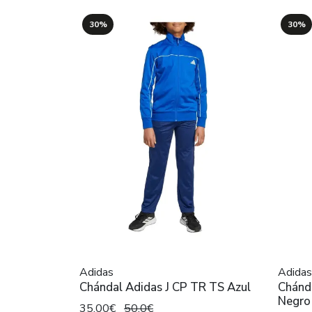
30%
30%
Adidas
Adidas
Chándal Adidas J CP TR TS Azul
Chánd
Negro
35,00€
50,0€