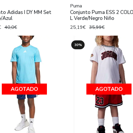
Puma
nto Adidas I DY MM Set
Conjunto Puma ESS 2 COL
o/Azul
L Verde/Negro Niño
€
40,0€
25,19€
35,99€
30%
AGOTADO
AGOTADO