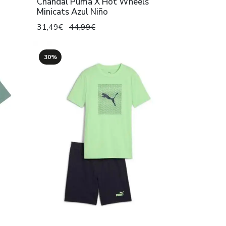
T
Chándal Puma X Hot Wheels
Minicats Azul Niño
31,49€
44,99€
30%