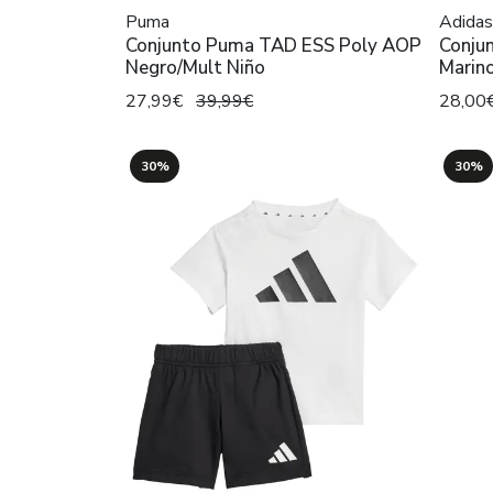
Puma
Adidas
Conjunto Puma TAD ESS Poly AOP
Conju
Negro/Mult Niño
Marin
27,99€
39,99€
28,00
30%
30%