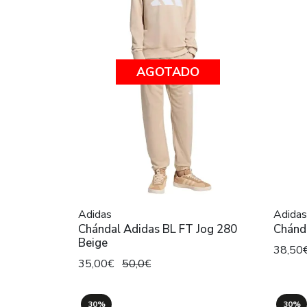
AGOTADO
Adidas
Adidas
Chándal Adidas BL FT Jog 280
Chánda
Beige
38,50
35,00€
50,0€
30%
30%