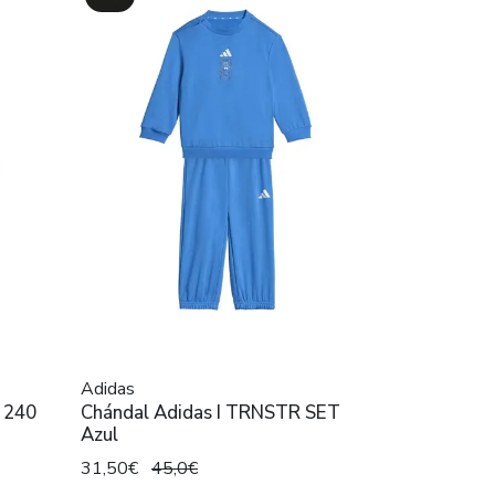
Adidas
G 240
Chándal Adidas I TRNSTR SET
Azul
31,50€
45,0€