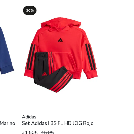
30%
Adidas
 Marino
Set Adidas I 3S FL HD JOG Rojo
31,50€
45,0€