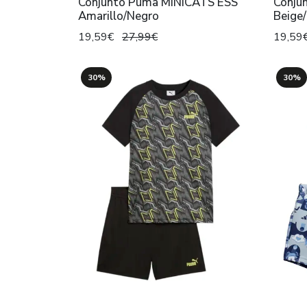
Conjunto Puma MINICATS ESS
Conju
Amarillo/Negro
Beige
19,59€
27,99€
19,59
30%
30%