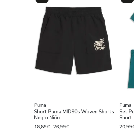
Puma
Puma
Short Puma MID90s Woven Shorts
Set P
Negro Niño
Short
18,89€
26,99€
20,99