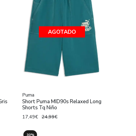
AGOTADO
Puma
Gris
Short Puma MID90s Relaxed Long
Shorts Tq Niño
17,49€
24,99€
30%