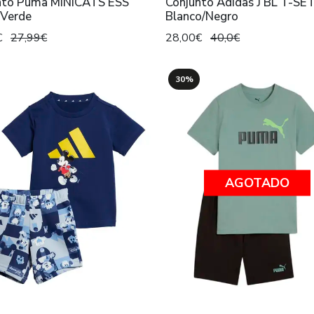
nto Puma MINICATS ESS
Conjunto Adidas J BL T-SE
/Verde
Blanco/Negro
€
27,99€
28,00€
40,0€
30%
AGOTADO