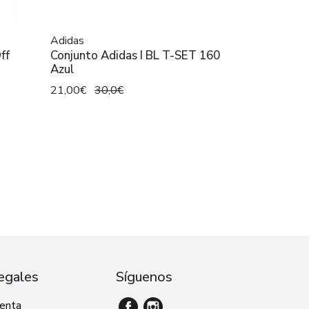
Adidas
ff
Conjunto Adidas I BL T-SET 160
Azul
21,00€
30,0€
egales
Síguenos
venta