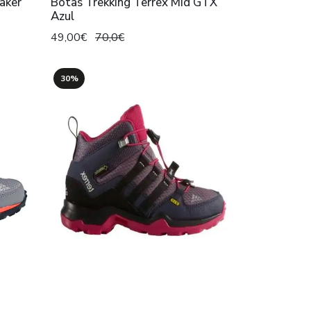
aker
Botas Trekking Terrex Mid GTX
Azul
49,00€
70,0€
30%