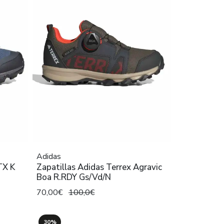
Adidas
TX K
Zapatillas Adidas Terrex Agravic
Boa R.RDY Gs/Vd/N
70,00€
100,0€
30%