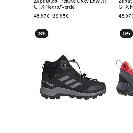
Zapatillas Treksta Oxxy Low JR
Zapati
GTX Negro/Verde
GTX M
48,97€
69,95€
48,97
30%
30%