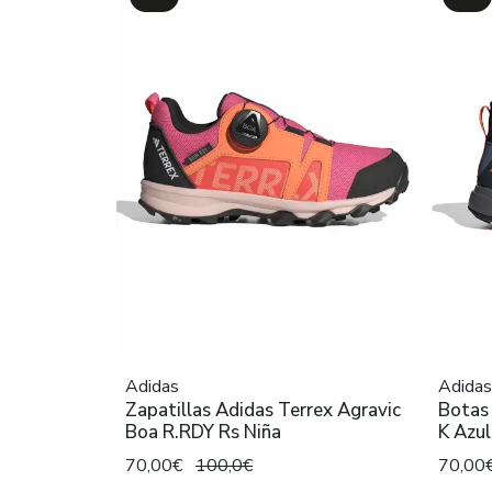
Adidas
Adidas
Zapatillas Adidas Terrex Agravic
Botas 
Boa R.RDY Rs Niña
K Azu
70,00€
100,0€
70,00