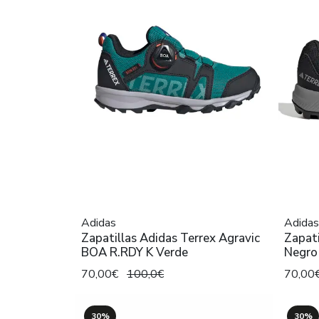
Adidas
Adidas
Zapatillas Adidas Terrex Agravic
Zapati
BOA R.RDY K Verde
Negro
70,00€
100,0€
70,00
30%
30%