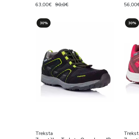
63,00€
90,0€
56,00
30%
30%
Treksta
Trekst