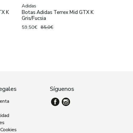
Adidas
TX K
Botas Adidas Terrex Mid GTX K
Gris/Fucsia
59,50€
85,0€
egales
Síguenos
venta
cidad
ies
 Cookies