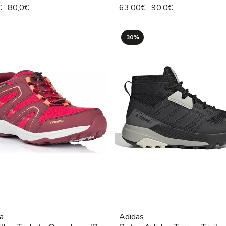
€
80,0€
63,00€
90,0€
30%
a
Adidas