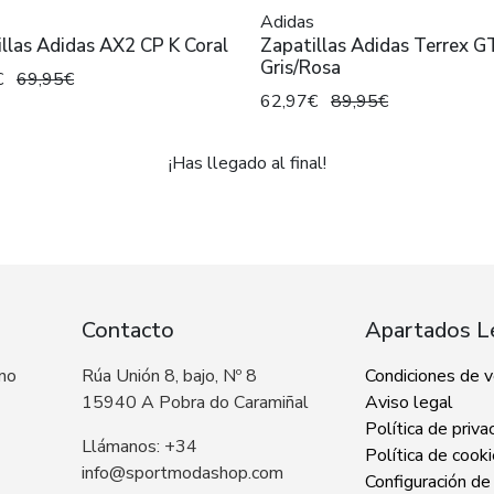
Adidas
llas Adidas AX2 CP K Coral
Zapatillas Adidas Terrex G
Gris/Rosa
€
69,95€
62,97€
89,95€
¡Has llegado al final!
Contacto
Apartados L
 no
Rúa Unión 8, bajo, Nº 8
Condiciones de 
15940 A Pobra do Caramiñal
Aviso legal
Política de priva
Llámanos: +34
Política de cook
info@sportmodashop.com
Configuración de