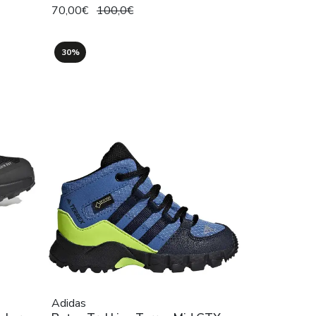
70,00€
100,0€
30%
Adidas