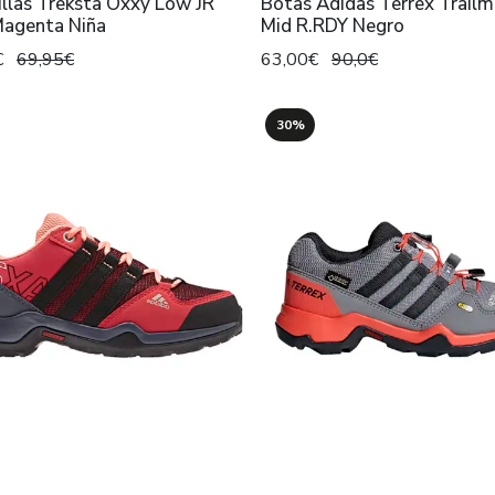
llas Treksta Oxxy Low JR
Botas Adidas Terrex Trailm
agenta Niña
Mid R.RDY Negro
€
69,95€
63,00€
90,0€
30%