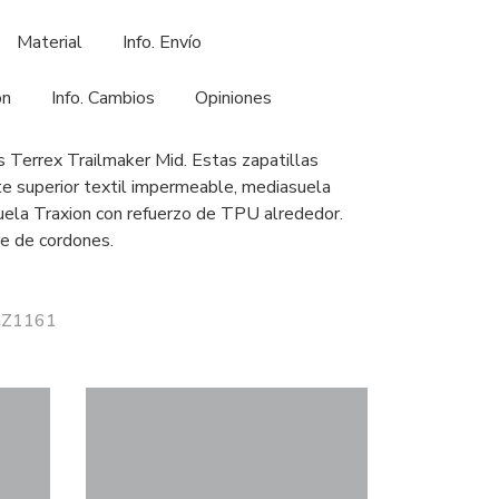
Material
Info. Envío
ón
Info. Cambios
Opiniones
s Terrex Trailmaker Mid. Estas zapatillas
te superior textil impermeable, mediasuela
suela Traxion con refuerzo de TPU alrededor.
re de cordones.
 GZ1161