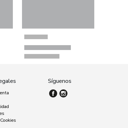
egales
Síguenos
venta
cidad
ies
 Cookies