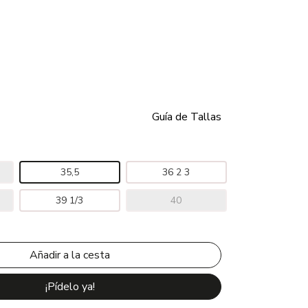
Guía de Tallas
35,5
36 2 3
39 1/3
40
¡Pídelo ya!