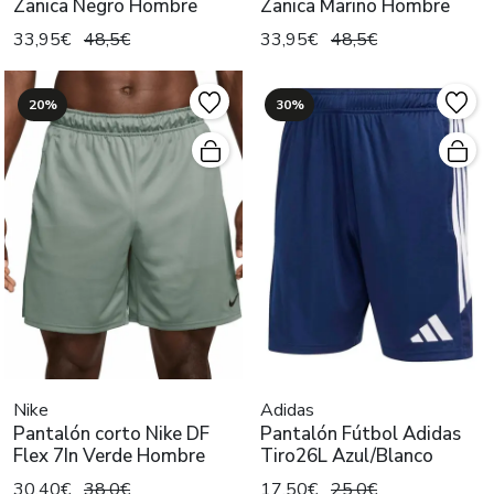
Zanica Negro Hombre
Zanica Marino Hombre
33,95€
48,5€
33,95€
48,5€
20%
30%
Nike
Adidas
Pantalón corto Nike DF
Pantalón Fútbol Adidas
Flex 7In Verde Hombre
Tiro26L Azul/Blanco
30,40€
38,0€
17,50€
25,0€