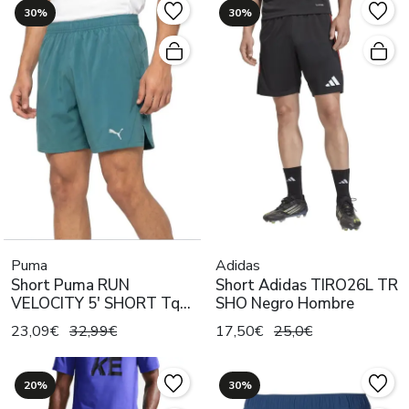
30%
30%
Puma
Adidas
Short Puma RUN
Short Adidas TIRO26L TR
VELOCITY 5' SHORT Tq
SHO Negro Hombre
Hombre
23,09€
32,99€
17,50€
25,0€
20%
30%