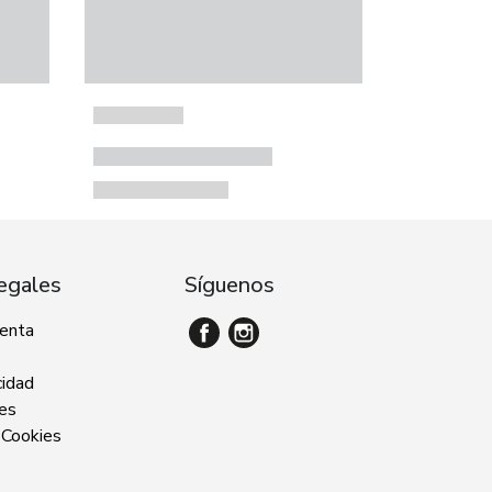
egales
Síguenos
venta
cidad
ies
 Cookies