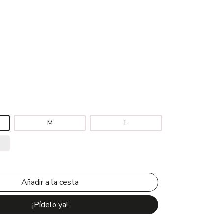
M
L
¡Pídelo ya!