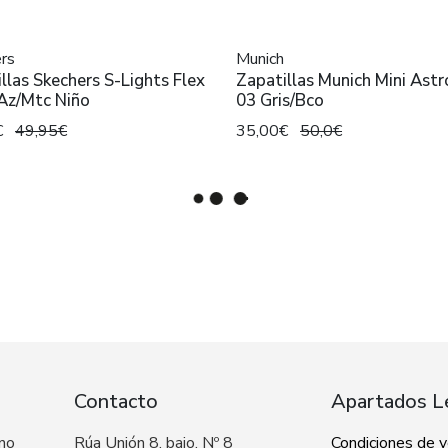
rs
Munich
llas Skechers S-Lights Flex
Zapatillas Munich Mini Ast
Az/Mtc Niño
03 Gris/Bco
€
49,95€
35,00€
50,0€
Contacto
Apartados L
 no
Rúa Unión 8, bajo, Nº 8
Condiciones de 