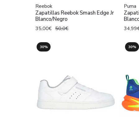
Reebok
Puma
Zapatillas Reebok Smash Edge Jr
Zapati
Blanco/Negro
Blanc
35,00€
50,0€
34,99
30%
30%