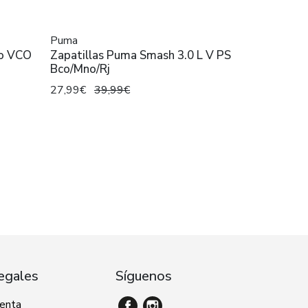
Puma
ro VCO
Zapatillas Puma Smash 3.0 L V PS
Bco/Mno/Rj
27,99€
39,99€
egales
Síguenos
venta