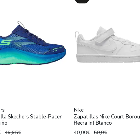
rs
Nike
lla Skechers Stable-Pacer
Zapatillas Nike Court Boro
iño
Recra Inf Blanco
€
49,95€
40,00€
50,0€