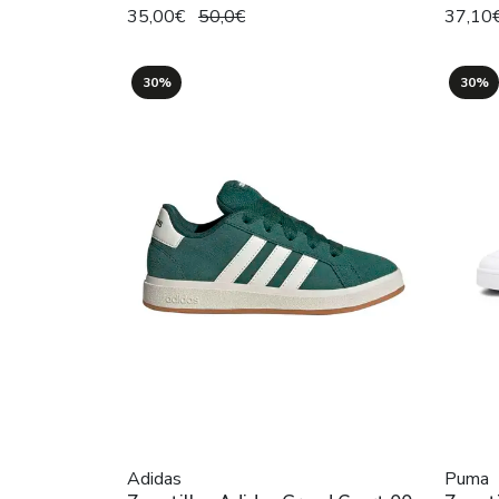
35,00€
50,0€
37,10
30%
30%
Adidas
Puma