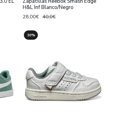
3.0 EL
Zapatillas Reebok Smash Edge
H&L Inf Blanco/Negro
28,00€
40,0€
30%