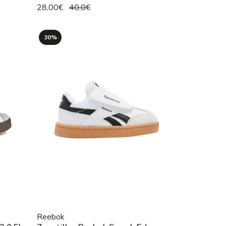
28,00€
40,0€
30%
Reebok