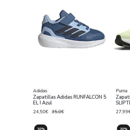
Adidas
Puma
Zapatillas Adidas RUNFALCON 5
Zapati
EL I Azul
SLIPT
24,50€
35,0€
27,99
30%
30%