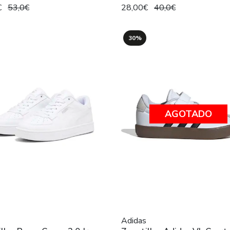
€
53,0€
28,00€
40,0€
30%
AGOTADO
Adidas