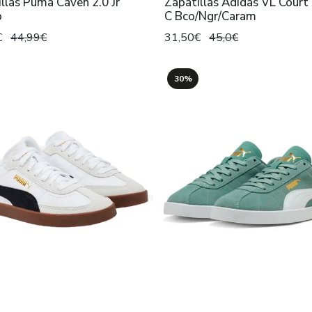
llas Puma Caven 2.0 Jr
Zapatillas Adidas VL Court 
o
C Bco/Ngr/Caram
€
44,99€
31,50€
45,0€
30%