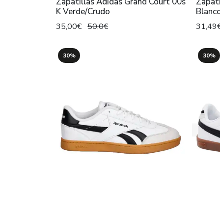
Zapatillas Adidas Grand Court 00s
Zapati
K Verde/Crudo
Blanc
35,00€
50,0€
31,49
30%
30%