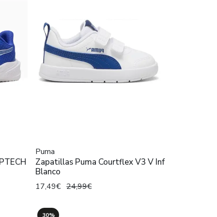
Puma
LIPTECH
Zapatillas Puma Courtflex V3 V Inf
Blanco
17,49€
24,99€
30%