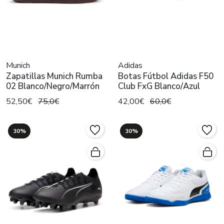
Munich
Adidas
Zapatillas Munich Rumba
Botas Fútbol Adidas F50
02 Blanco/Negro/Marrón
Club FxG Blanco/Azul
52,50€
75,0€
42,00€
60,0€
30%
30%