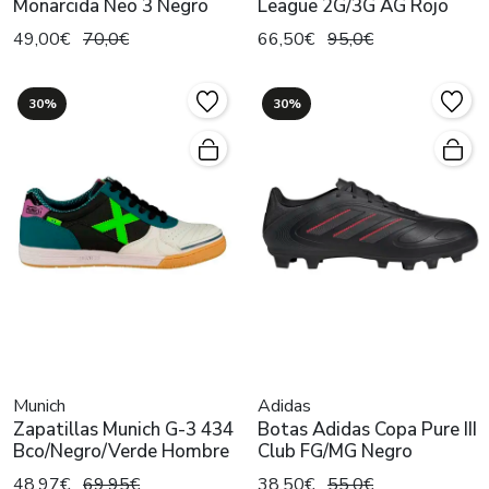
Monarcida Neo 3 Negro
League 2G/3G AG Rojo
49,00€
70,0€
66,50€
95,0€
30%
30%
Munich
Adidas
Zapatillas Munich G-3 434
Botas Adidas Copa Pure III
Bco/Negro/Verde Hombre
Club FG/MG Negro
48,97€
69,95€
38,50€
55,0€