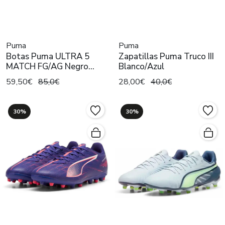
Puma
Puma
Botas Puma ULTRA 5
Zapatillas Puma Truco III
MATCH FG/AG Negro
Blanco/Azul
Hombre
59,50€
85,0€
28,00€
40,0€
30%
30%