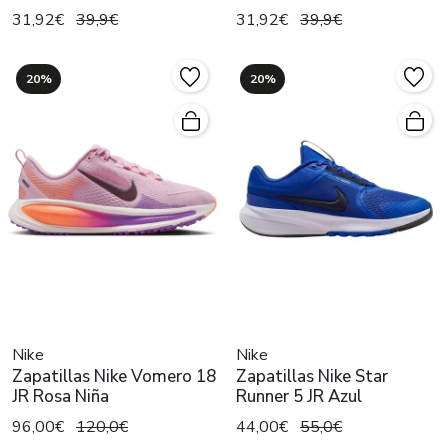
31,92€
39,9€
31,92€
39,9€
20%
20%
Nike
Nike
Zapatillas Nike Vomero 18
Zapatillas Nike Star
JR Rosa Niña
Runner 5 JR Azul
96,00€
120,0€
44,00€
55,0€