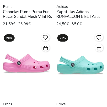
Puma
Adidas
Chanclas Puma Puma Fun
Zapatillas Adidas
Racer Sandal Mesh V Inf Rs
RUNFALCON 5 EL I Azul
21,59€
26,99€
24,50€
35,0€
20%
20%
Crocs
Crocs