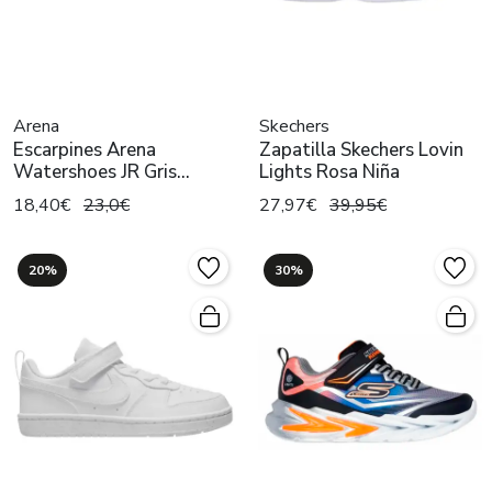
Arena
Skechers
Escarpines Arena
Zapatilla Skechers Lovin
Watershoes JR Gris
Lights Rosa Niña
Oscuro/Verde
18,40€
23,0€
27,97€
39,95€
20%
30%