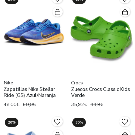
Nike
Crocs
Zapatillas Nike Stellar
Zuecos Crocs Classic Kids
Ride (GS) Azul/Naranja
Verde
48,00€
60,0€
35,92€
44,9€
20%
30%