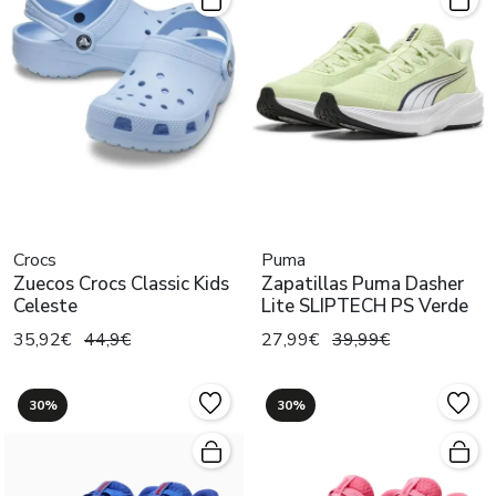
Crocs
Puma
Zuecos Crocs Classic Kids
Zapatillas Puma Dasher
Celeste
Lite SLIPTECH PS Verde
35,92€
44,9€
27,99€
39,99€
30%
30%