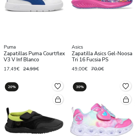
Puma
Asics
Zapatillas Puma Courtflex
Zapatilla Asics Gel-Noosa
V3 V Inf Blanco
Tri 16 Fucsia PS
17,49€
24,99€
49,00€
70,0€
20%
30%