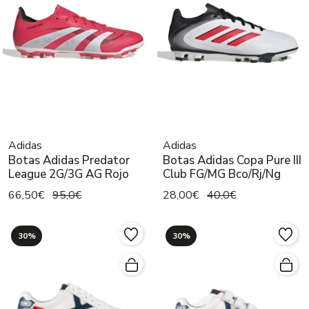
Adidas
Adidas
Botas Adidas Predator
Botas Adidas Copa Pure III
League 2G/3G AG Rojo
Club FG/MG Bco/Rj/Ng
66,50€
95,0€
28,00€
40,0€
30%
30%