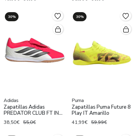
30%
30%
Adidas
Puma
Zapatillas Adidas
Zapatillas Puma Future 8
PREDATOR CLUB FT IN
Play IT Amarillo
SALA J Rojo
38,50€
55,0€
41,99€
59,99€