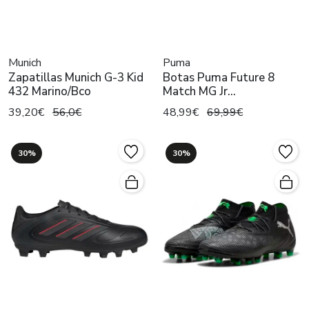
Munich
Puma
Zapatillas Munich G-3 Kid
Botas Puma Future 8
432 Marino/Bco
Match MG Jr
Negro/Multicolor
39,20€
56,0€
48,99€
69,99€
30%
30%