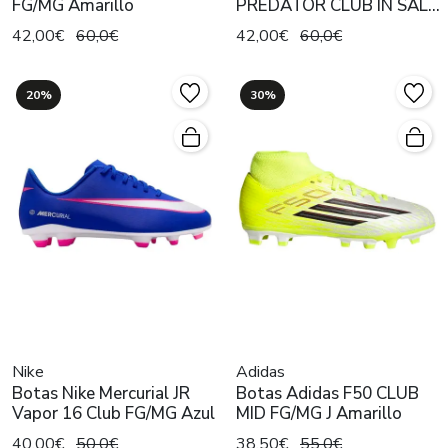
FG/MG Amarillo
PREDATOR CLUB IN SALA
Rojo
42,00€
60,0€
42,00€
60,0€
20%
30%
Nike
Adidas
Botas Nike Mercurial JR
Botas Adidas F50 CLUB
Vapor 16 Club FG/MG Azul
MID FG/MG J Amarillo
40,00€
50,0€
38,50€
55,0€