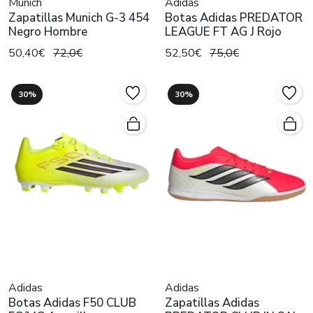
Munich
Adidas
Zapatillas Munich G-3 454
Botas Adidas PREDATOR
Negro Hombre
LEAGUE FT AG J Rojo
50,40€
72,0€
52,50€
75,0€
30%
30%
Adidas
Adidas
Botas Adidas F50 CLUB
Zapatillas Adidas