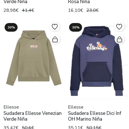
Verde Niña
Rosa Niña
28,98€
41,4€
16,10€
23,0€
30%
30%
Ellesse
Ellesse
Sudadera Ellesse Venezian
Sudadera Ellesse Dici Inf
Verde Niña
OH Marino Niña
35,42€
50,6€
35,11€
50,15€