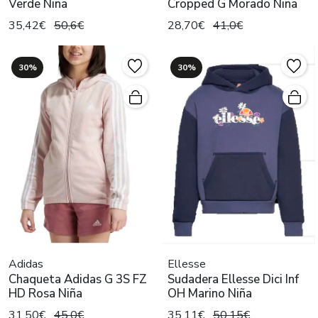
Verde Niña
Cropped G Morado Niña
35,42€
50,6€
28,70€
41,0€
30%
30%
Adidas
Ellesse
Chaqueta Adidas G 3S FZ
Sudadera Ellesse Dici Inf
HD Rosa Niña
OH Marino Niña
31,50€
45,0€
35,11€
50,15€