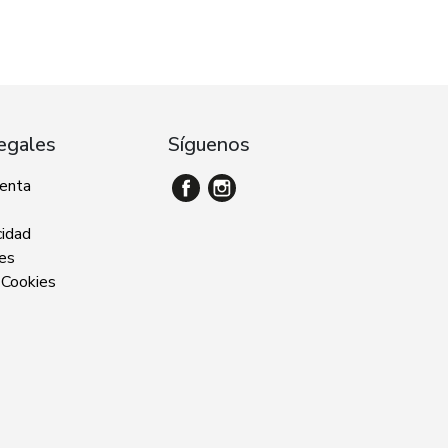
egales
Síguenos
venta
cidad
ies
 Cookies