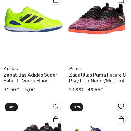
Adidas
Puma
Zapatillas Adidas Super
Zapatillas Puma Future 8
Sala III J Verde Fluor
Play IT Jr Negro/Multicol
31,50€
45,0€
34,99€
49,99€
30%
30%