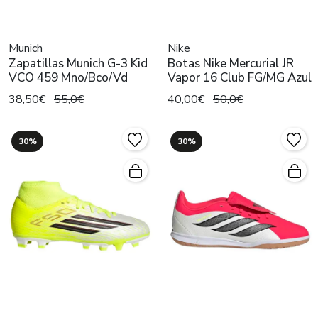
Munich
Nike
Zapatillas Munich G-3 Kid
Botas Nike Mercurial JR
VCO 459 Mno/Bco/Vd
Vapor 16 Club FG/MG Azul
38,50€
55,0€
40,00€
50,0€
30%
30%