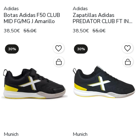
Adidas
Adidas
Botas Adidas F50 CLUB
Zapatillas Adidas
MID FG/MG J Amarillo
PREDATOR CLUB FT IN
SALA J Rojo
38,50€
55,0€
38,50€
55,0€
30%
30%
Munich
Munich