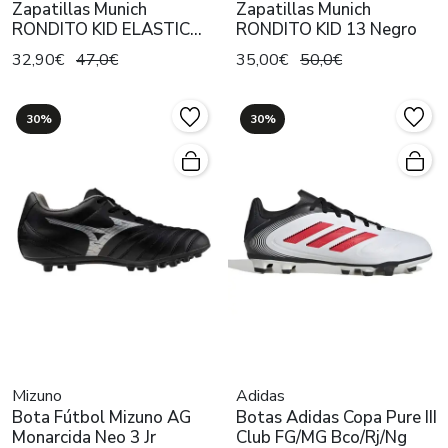
Zapatillas Munich
Zapatillas Munich
RONDITO KID ELASTIC
RONDITO KID 13 Negro
LACES 13 Ng
32,90€
47,0€
35,00€
50,0€
30%
30%
Mizuno
Adidas
Bota Fútbol Mizuno AG
Botas Adidas Copa Pure III
Monarcida Neo 3 Jr
Club FG/MG Bco/Rj/Ng