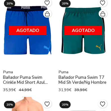
20%
20%
AGOTADO
AGOTADO
Puma
Puma
Bañador Puma Swim
Bañador Puma Swim T7
Crinkle Mid Short Azul
Mid Sh Verde/Ng Hombre
Hombre
35,99€
44,99€
31,99€
39,99€
20%
20%