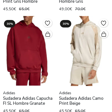
Print Gris Hombre
Hombre Gris
45,50€
65,0€
49,00€
70,0€
30%
30%
Adidas
Adidas
Sudadera Adidas Capucha
Sudadera Adidas Camo
FI SL Hombre Granate
Print Beige
45,50€
65,0€
45,50€
65,0€