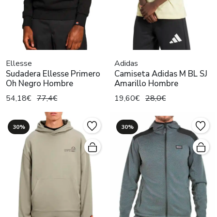
Ellesse
Adidas
Sudadera Ellesse Primero
Camiseta Adidas M BL SJ
Oh Negro Hombre
Amarillo Hombre
54,18€
77,4€
19,60€
28,0€
30%
30%