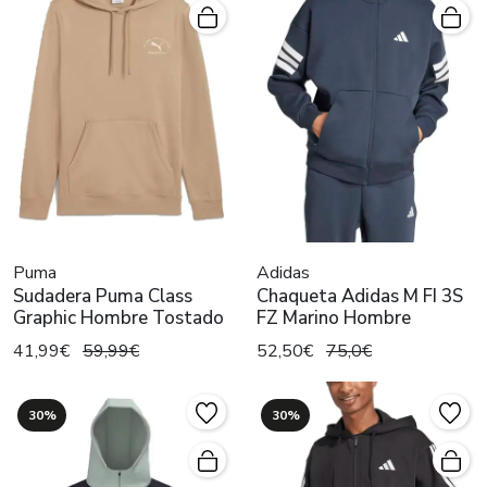
Puma
Adidas
Sudadera Puma Class
Chaqueta Adidas M FI 3S
Graphic Hombre Tostado
FZ Marino Hombre
41,99€
59,99€
52,50€
75,0€
30%
30%