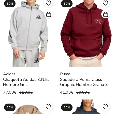
30%
30%
Adidas
Puma
Chaqueta Adidas Z.N.E.
Sudadera Puma Class
Hombre Gris
Graphic Hombre Granate
77,00€
110,0€
41,99€
59,99€
30%
30%