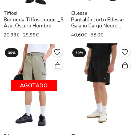
Tiffosi
Ellesse
Bermuda Tiffosi Jogger_5
Pantalón corto Ellesse
Azul Oscuro Hombre
Gaiano Cargo Negro
Hombre
20,99€
29,99€
40,60€
58,0€
30%
30%
AGOTADO