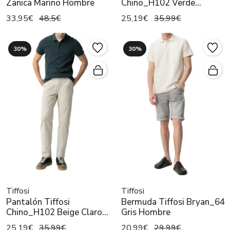
Zanica Marino Hombre
Chino_H102 Verde
Hombre
33,95€
48,5€
25,19€
35,99€
30%
30%
Tiffosi
Tiffosi
Pantalón Tiffosi
Bermuda Tiffosi Bryan_64
Chino_H102 Beige Claro
Gris Hombre
Hombre
25,19€
35,99€
20,99€
29,99€