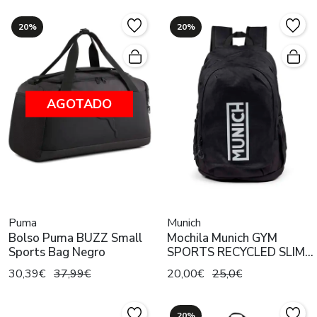
20%
20%
AGOTADO
Puma
Munich
Bolso Puma BUZZ Small
Mochila Munich GYM
Sports Bag Negro
SPORTS RECYCLED SLIM
Negro
30,39€
37,99€
20,00€
25,0€
20%