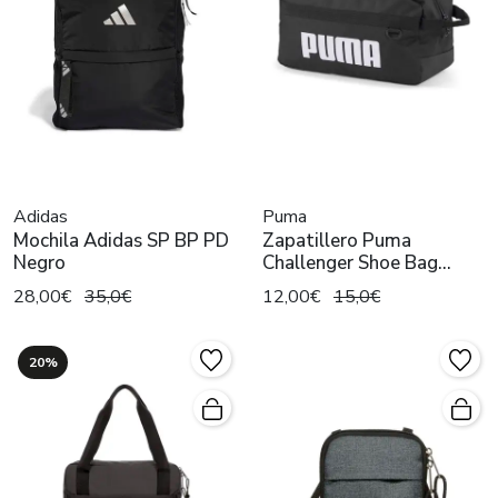
Adidas
Puma
Mochila Adidas SP BP PD
Zapatillero Puma
Negro
Challenger Shoe Bag
Negro
28,00€
35,0€
12,00€
15,0€
20%