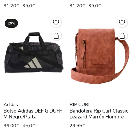
31,20€
39,0€
31,20€
39,0€
20%
Adidas
RIP CURL
Bolso Adidas DEF G DUFF
Bandolera Rip Curl Classic
M Negro/Plata
Leazard Marrón Hombre
36,00€
45,0€
29,99€