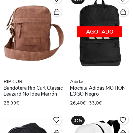
AGOTADO
RIP CURL
Adidas
Bandolera Rip Curl Classic
Mochila Adidas MOTION
Leazard No Idea Marrón
LOGO Negro
25,99€
26,40€
33,0€
20%