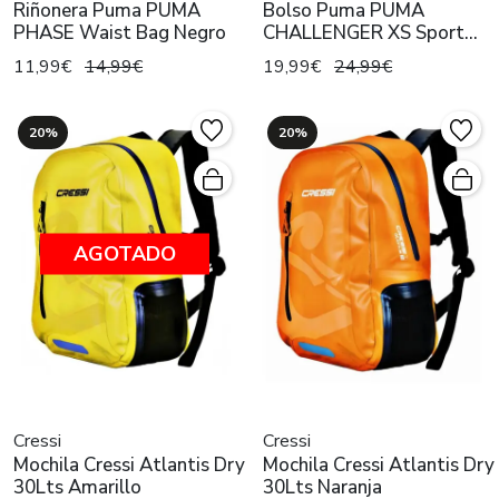
Riñonera Puma PUMA
Bolso Puma PUMA
PHASE Waist Bag Negro
CHALLENGER XS Sport
Bag Negro
11,99€
14,99€
19,99€
24,99€
20%
20%
AGOTADO
Cressi
Cressi
Mochila Cressi Atlantis Dry
Mochila Cressi Atlantis Dry
30Lts Amarillo
30Lts Naranja