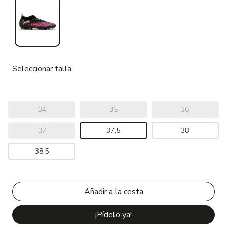
Seleccionar talla
34
35
36
37
37,5
38
38,5
¡Pídelo ya!