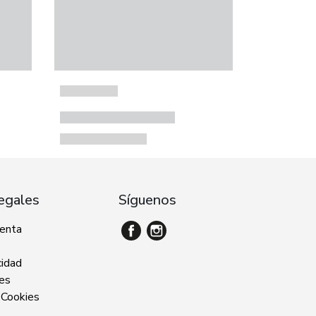
egales
Síguenos
venta
cidad
ies
 Cookies