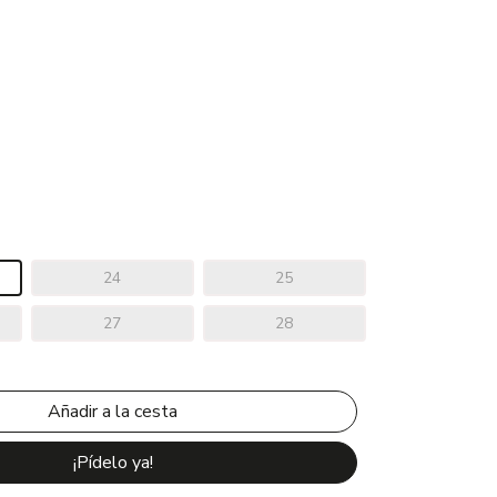
24
25
27
28
¡Pídelo ya!