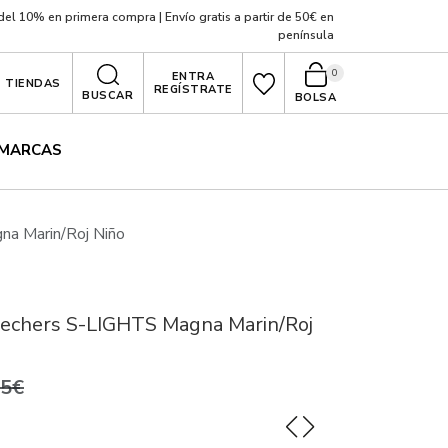
el 10% en primera compra | Envío gratis a partir de 50€ en
península
0
ENTRA
TIENDAS
REGÍSTRATE
BUSCAR
BOLSA
MARCAS
na Marin/Roj Niño
kechers S-LIGHTS Magna Marin/Roj
95€