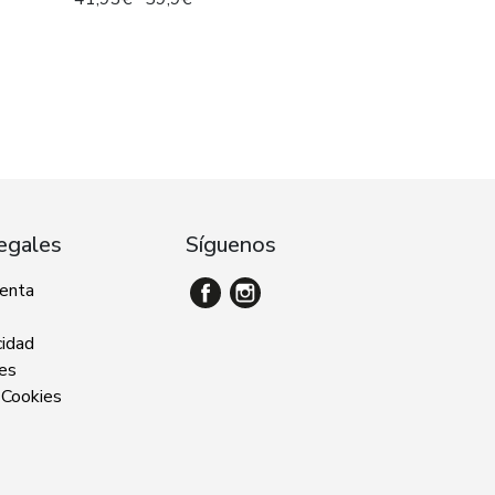
egales
Síguenos
venta
cidad
ies
 Cookies