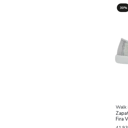
30%
Walk 
Zapat
Fira 
41,9