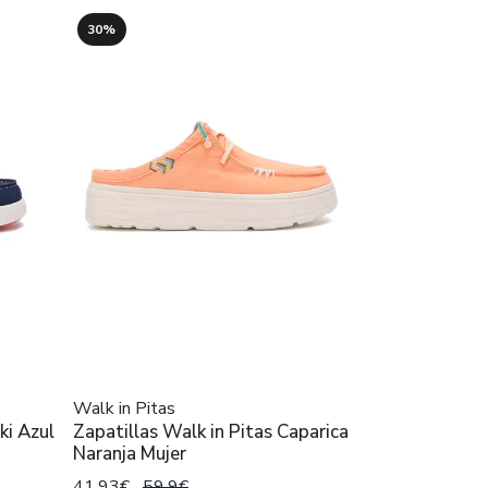
30%
Walk in Pitas
ki Azul
Zapatillas Walk in Pitas Caparica
Naranja Mujer
41,93€
59,9€