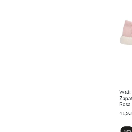
Walk 
Zapat
Rosa 
41,9
30%