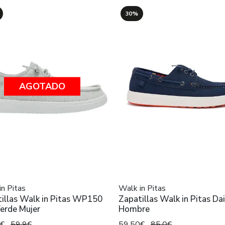
30%
AGOTADO
in Pitas
Walk in Pitas
illas Walk in Pitas WP150
Zapatillas Walk in Pitas Dai
Verde Mujer
Hombre
3€
59,9€
59,50€
85,0€