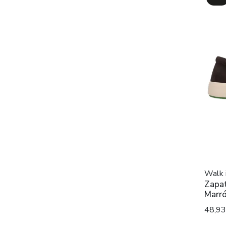
Walk 
Zapat
Marr
48,9