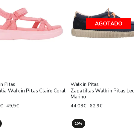
AGOTADO
in Pitas
Walk in Pitas
lia Walk in Pitas Claire Coral
Zapatillas Walk in Pitas Le
Marino
2€
49,9€
44,03€
62,9€
20%