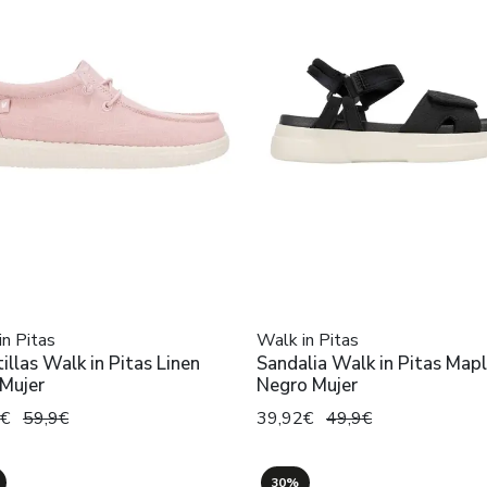
in Pitas
Walk in Pitas
illas Walk in Pitas Linen
Sandalia Walk in Pitas Map
Mujer
Negro Mujer
3€
59,9€
39,92€
49,9€
30%