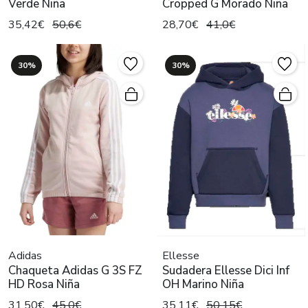
Verde Niña
Cropped G Morado Niña
35,42€
50,6€
28,70€
41,0€
30%
30%
Adidas
Ellesse
Chaqueta Adidas G 3S FZ
Sudadera Ellesse Dici Inf
HD Rosa Niña
OH Marino Niña
31,50€
45,0€
35,11€
50,15€