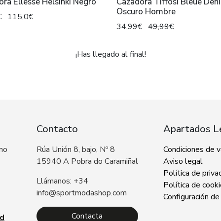
ra Ellesse Helsinki Negro
Cazadora Tiffosi Bleue Den
Oscuro Hombre
€
115,0€
34,99€
49,99€
¡Has llegado al final!
Contacto
Apartados L
 no
Rúa Unión 8, bajo, Nº 8
Condiciones de 
15940 A Pobra do Caramiñal
Aviso legal
Política de priva
Llámanos: +34
Política de cook
info@sportmodashop.com
Configuración de
Contacta
ad