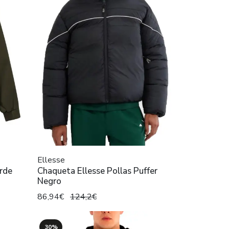
Ellesse
rde
Chaqueta Ellesse Pollas Puffer
Negro
86,94€
124,2€
30%