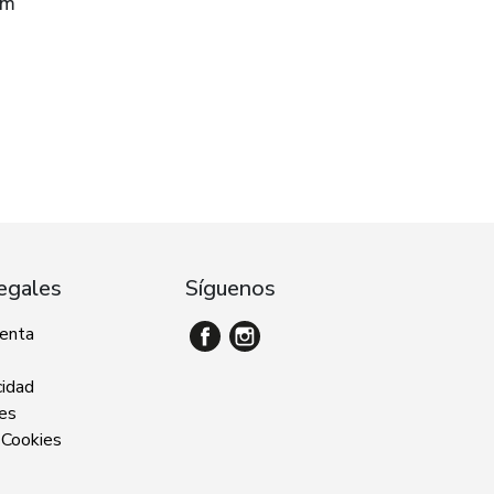
im
egales
Síguenos
venta
cidad
ies
 Cookies