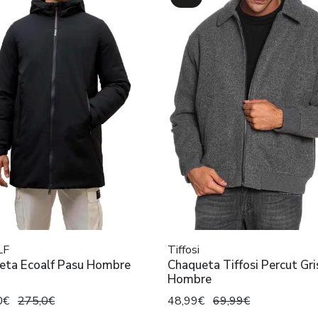
LF
Tiffosi
eta Ecoalf Pasu Hombre
Chaqueta Tiffosi Percut Gri
Hombre
0€
275,0€
48,99€
69,99€