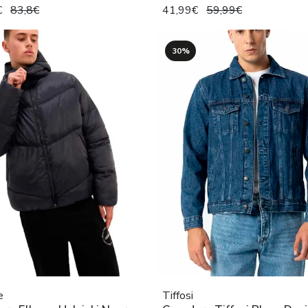
€
83,8€
41,99€
59,99€
30%
e
Tiffosi