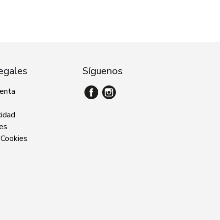
egales
Síguenos
venta
cidad
ies
 Cookies