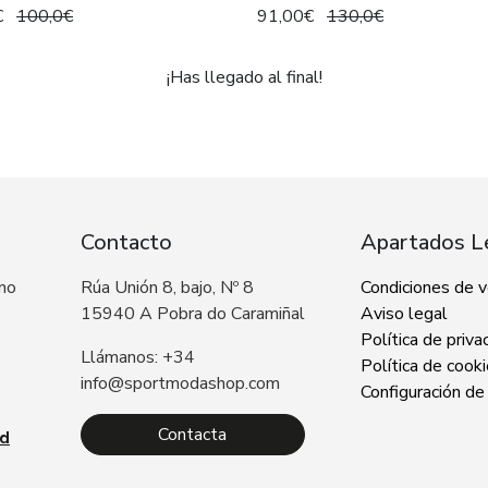
Hombre
€
100,0€
91,00€
130,0€
¡Has llegado al final!
Contacto
Apartados L
 no
Rúa Unión 8, bajo, Nº 8
Condiciones de 
15940 A Pobra do Caramiñal
Aviso legal
Política de priva
Llámanos: +34
Política de cook
info@sportmodashop.com
Configuración de
Contacta
ad