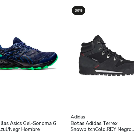
30%
Adidas
llas Asics Gel-Sonoma 6
Botas Adidas Terrex
zul/Negr Hombre
SnowpitchCold.RDY Negro