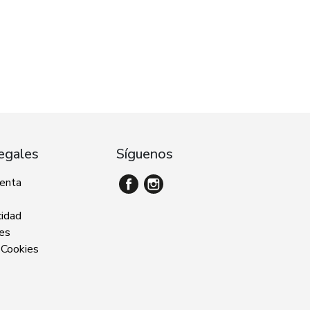
egales
Síguenos
venta
cidad
ies
 Cookies