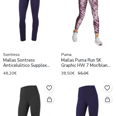
Sontress
Puma
Mallas Sontress
Mallas Puma Run 5K
Anticelulitico Supplex
Graphic HW 7 Mor/blan
Marino
mujer
48,20€
38,50€
55,0€