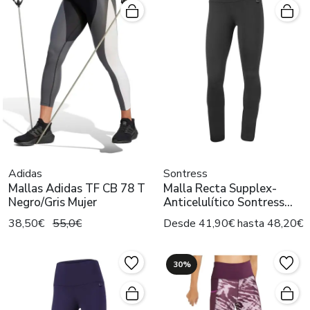
Adidas
Sontress
Mallas Adidas TF CB 78 T
Malla Recta Supplex-
Negro/Gris Mujer
Anticelulítico Sontress
Negro
38,50€
55,0€
Desde 41,90€ hasta 48,20€
30%