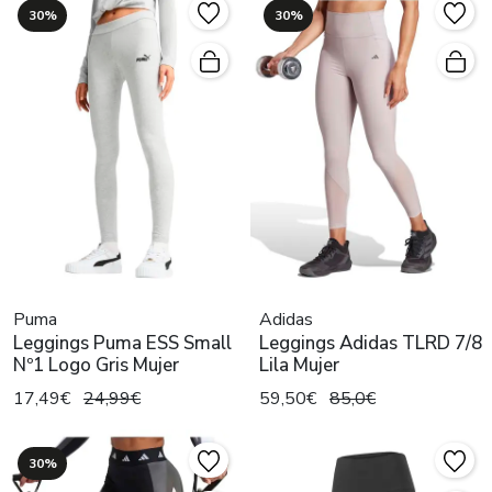
30%
30%
Puma
Adidas
Leggings Puma ESS Small
Leggings Adidas TLRD 7/8
Nº1 Logo Gris Mujer
Lila Mujer
17,49€
24,99€
59,50€
85,0€
30%