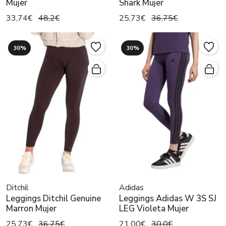
Mujer
Shark Mujer
33,74€
48,2€
25,73€
36,75€
30%
30%
Ditchil
Adidas
Leggings Ditchil Genuine
Leggings Adidas W 3S SJ
Marron Mujer
LEG Violeta Mujer
25,73€
36,75€
21,00€
30,0€