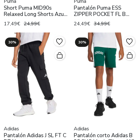
Puma
Puma
Short Puma MID90s
Pantalón Puma ESS
Relaxed Long Shorts Azul
ZIPPER POCKET FL B
Niño
Negro Niño
17,49€
24,99€
24,49€
34,99€
30%
30%
Adidas
Adidas
Pantalón Adidas J SL FT C
Pantalón corto Adidas B