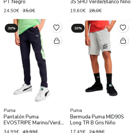
PT Negro
3S SHO Verde/Blanco Niño
24,50€
35,0€
19,60€
28,0€
30%
30%
Puma
Puma
Pantalón Puma
Bermuda Puma MID90S
EVOSTRIPE Marino/Verde
Long TR B Gris Niño
Niño
34,99€
49,99€
17,49€
24,99€