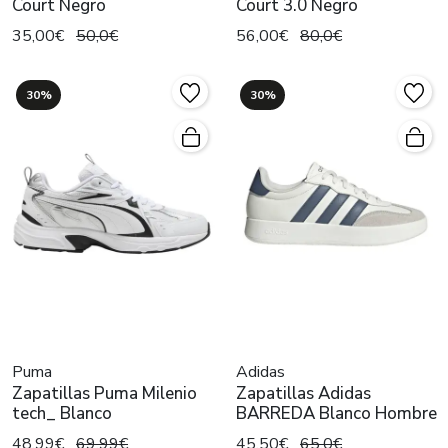
Court Negro
Court 3.0 Negro
35,00€
50,0€
56,00€
80,0€
30%
30%
Puma
Adidas
Zapatillas Puma Milenio
Zapatillas Adidas
tech_ Blanco
BARREDA Blanco Hombre
48,99€
69,99€
45,50€
65,0€