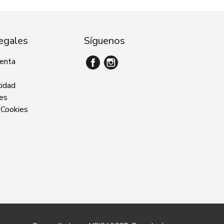
egales
Síguenos
venta
cidad
ies
 Cookies