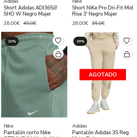
Adidas
Nike
Short Adidas ADI365///
Short NiKe Pro Dri-Fit Mid
SHO W Negro Mujer
Rise 3' Negro Mujer
28,00€
40,0€
28,00€
35,0€
20%
30%
AGOTADO
Nike
Adidas
Pantalón corto Nike
Pantalón Adidas 3S Reg