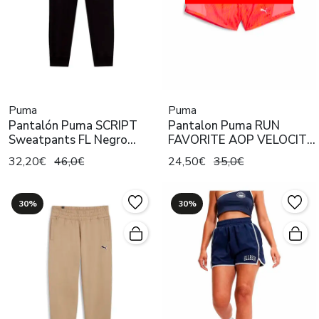
Puma
Puma
Pantalón Puma SCRIPT
Pantalon Puma RUN
Sweatpants FL Negro
FAVORITE AOP VELOCITY
Mujer
3' R Mujer
32,20€
46,0€
24,50€
35,0€
30%
30%