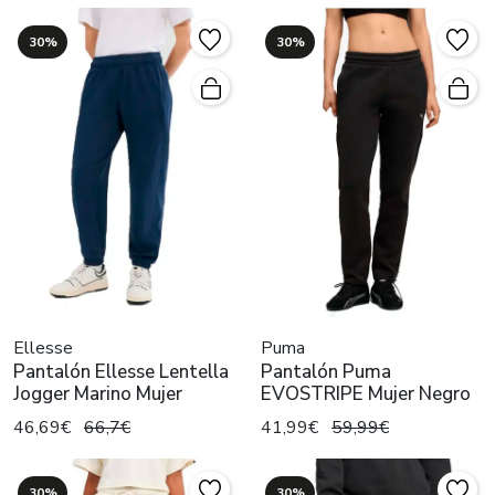
30%
30%
Ellesse
Puma
Pantalón Ellesse Lentella
Pantalón Puma
Jogger Marino Mujer
EVOSTRIPE Mujer Negro
46,69€
66,7€
41,99€
59,99€
30%
30%