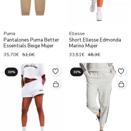
Puma
Ellesse
Pantalones Puma Better
Short Ellesse Edmonda
Essentials Beige Mujer
Marino Mujer
35,70€
51,0€
33,81€
48,3€
30%
30%