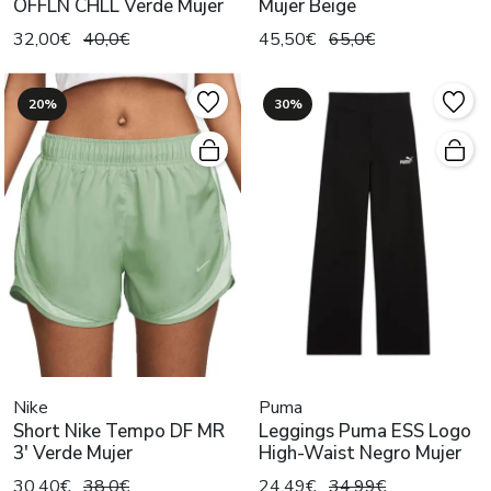
OFFLN CHLL Verde Mujer
Mujer Beige
32,00€
40,0€
45,50€
65,0€
20%
30%
Nike
Puma
Short Nike Tempo DF MR
Leggings Puma ESS Logo
3' Verde Mujer
High-Waist Negro Mujer
30,40€
38,0€
24,49€
34,99€