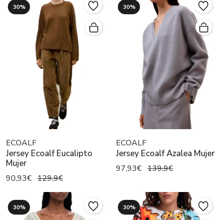
30%
30%
ECOALF
ECOALF
Jersey Ecoalf Eucalipto
Jersey Ecoalf Azalea Mujer
Mujer
97,93€
139,9€
90,93€
129,9€
30%
30%