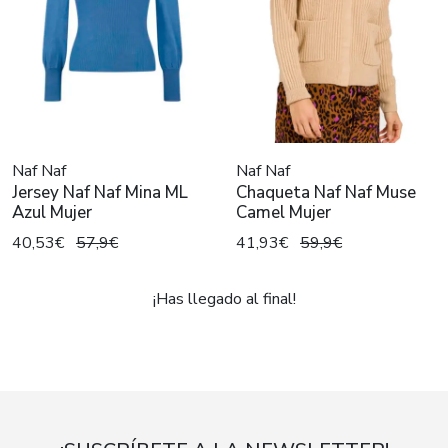
Naf Naf
Naf Naf
Jersey Naf Naf Mina ML
Chaqueta Naf Naf Muse
Azul Mujer
Camel Mujer
40,53€
57,9€
41,93€
59,9€
¡Has llegado al final!