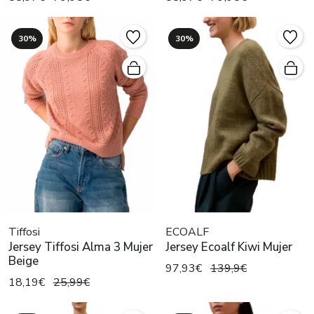
30%
30%
Tiffosi
ECOALF
Jersey Tiffosi Alma 3 Mujer
Jersey Ecoalf Kiwi Mujer
Beige
97,93€
139,9€
18,19€
25,99€