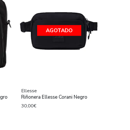
AGOTADO
Ellesse
egro
Riñonera Ellesse Corani Negro
30,00€