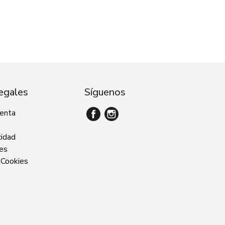
egales
Síguenos
venta
cidad
ies
 Cookies