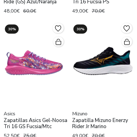
Ride (GS) Azul/Naranja
Tri 16 Fucsia PS
48,00€
60,0€
49,00€
70,0€
30%
30%
Asics
Mizuno
Zapatillas Asics Gel-Noosa
Zapatilla Mizuno Enerzy
Tri 16 GS Fucsia/Mtc
Rider Jr Marino
52,50€
75,0€
49,00€
70,0€