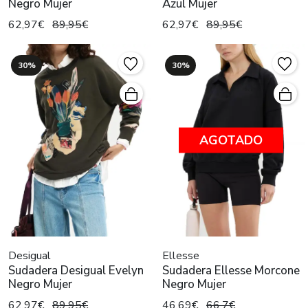
Negro Mujer
Azul Mujer
62,97€
89,95€
62,97€
89,95€
30%
30%
AGOTADO
Desigual
Ellesse
Sudadera Desigual Evelyn
Sudadera Ellesse Morcone
Negro Mujer
Negro Mujer
62,97€
89,95€
46,69€
66,7€