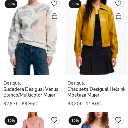
30%
30%
Desigual
Desigual
Sudadera Desigual Venus
Chaqueta Desigual Helsinki
Blanco/Multicolor Mujer
Mostaza Mujer
62,97€
89,95€
83,30€
119,0€
30%
30%