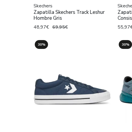
Skechers
Skeche
Zapatilla Skechers Track Leshur
Zapati
Hombre Gris
Consi
48,97€
69,95€
55,97
30%
30%