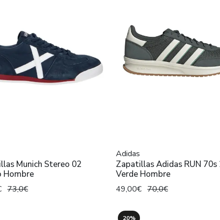
Adidas
llas Munich Stereo 02
Zapatillas Adidas RUN 70s 
o Hombre
Verde Hombre
€
73,0€
49,00€
70,0€
20%