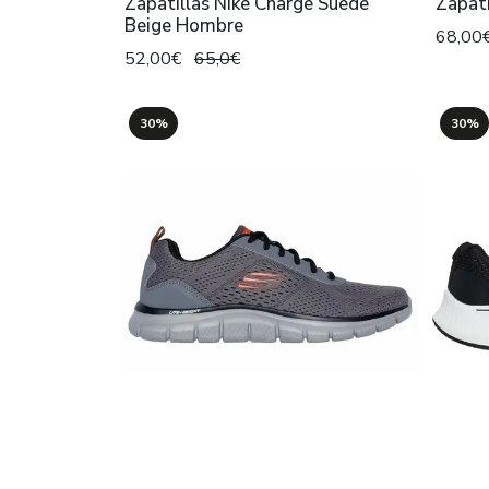
Zapatillas Nike Charge Suede
Zapati
Beige Hombre
68,00
52,00€
65,0€
30%
30%