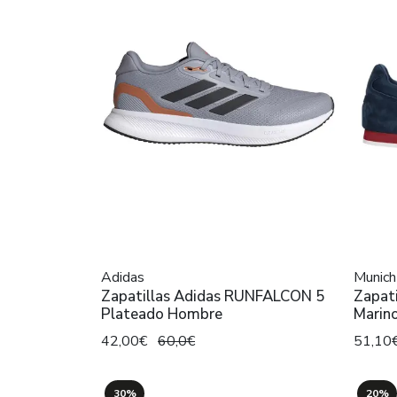
Adidas
Munich
Zapatillas Adidas RUNFALCON 5
Zapati
Plateado Hombre
Marin
42,00€
60,0€
51,10
30%
20%