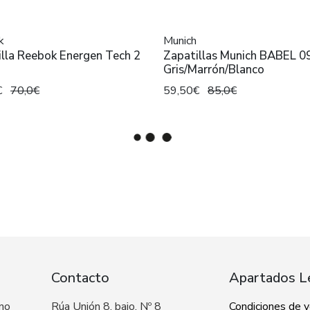
k
Munich
lla Reebok Energen Tech 2
Zapatillas Munich BABEL 0
Gris/Marrón/Blanco
€
70,0€
59,50€
85,0€
Contacto
Apartados L
 no
Rúa Unión 8, bajo, Nº 8
Condiciones de 