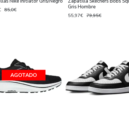
llas Nike Initiator Gris/Negro
Zapatilla Skechers Bobs Sq
Gris Hombre
€
85,0€
55,97€
79,95€
AGOTADO