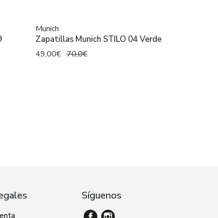
Munich
9
Zapatillas Munich STILO 04 Verde
49,00€
70,0€
egales
Síguenos
venta