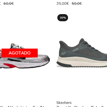
€
60,0€
35,00€
50,0€
30%
AGOTADO
Skechers