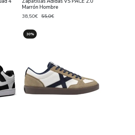
uad 4
Zapatillas Adidas VS PACE 2.0
Marrón Hombre
38,50€
55,0€
30%