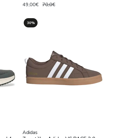
49,00€
70,0€
30%
Adidas