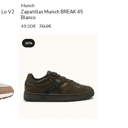
Munich
n Lo V2
Zapatillas Munich BREAK 45
Blanco
49,00€
70,0€
30%