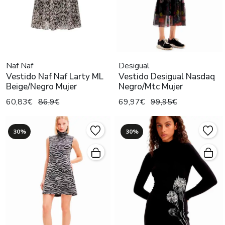
Naf Naf
Desigual
Vestido Naf Naf Larty ML
Vestido Desigual Nasdaq
Beige/Negro Mujer
Negro/Mtc Mujer
60,83€
86,9€
69,97€
99,95€
30%
30%