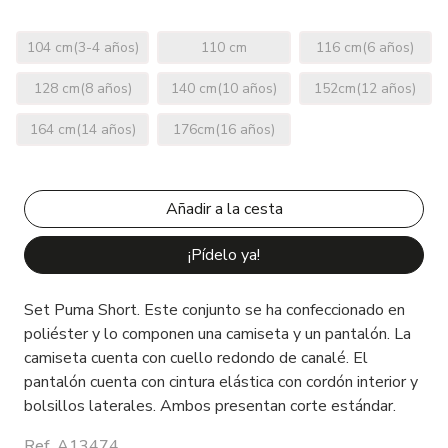
104 cm(3-4 años)
110 cm
116 cm(6 años)
128 cm(8 años)
140 cm(10 años)
152cm(12 años)
164 cm(14 años)
176cm(16 años)
¡Pídelo ya!
Set Puma Short. Este conjunto se ha confeccionado en
poliéster y lo componen una camiseta y un pantalón. La
camiseta cuenta con cuello redondo de canalé. El
pantalón cuenta con cintura elástica con cordón interior y
bolsillos laterales. Ambos presentan corte estándar.
Ref. A13474