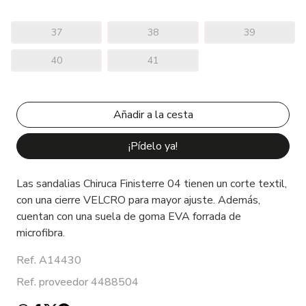
37
38
39
40
41
¡Pídelo ya!
Las sandalias Chiruca Finisterre 04 tienen un corte textil,
con una cierre VELCRO para mayor ajuste. Además,
cuentan con una suela de goma EVA forrada de
microfibra.
Ref. A14430
Ref. proveedor 4488504