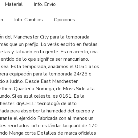
Material
Info. Envío
ón
Info. Cambios
Opiniones
ón del Manchester City para la temporada
s que un prefijo. Lo verás escrito en farolas,
etas y tatuado en la gente. Es un acento, una
 sentido de lo que significa ser mancuniano,
 sea. Esta temporada, añadimos el 0161 a los
imera equipación para la temporada 24/25 e
do a lucirlo. Desde East Manchester
thern Quarter a Noruega, de Moss Side a la
undo. Si es azul celeste, es 0161. Es la
ester. dryCELL: tecnología de alto
ñada para absorber la humedad del cuerpo y
urante el ejercicio Fabricada con al menos un
es reciclados. orte estándar Jacquard de 170
ndo Manga corta Detalles de marca oficiales