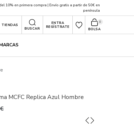
el 10% en primera compra | Envío gratis a partir de 50€ en
península
0
ENTRA
TIENDAS
REGÍSTRATE
BUSCAR
BOLSA
MARCAS
re
ma MCFC Replica Azul Hombre
0€