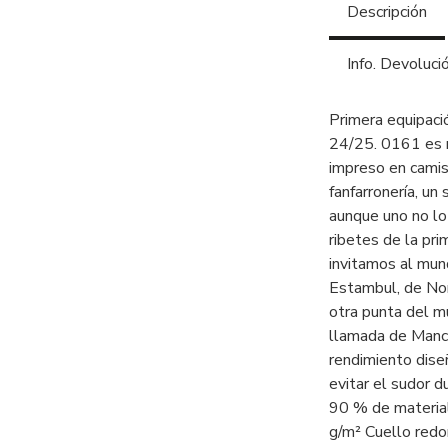
Descripción
Info. Devoluci
Primera equipaci
24/25. 0161 es má
impreso en camis
fanfarronería, un
aunque uno no lo
ribetes de la pr
invitamos al mun
Estambul, de Nor
otra punta del m
llamada de Manch
rendimiento dise
evitar el sudor d
90 % de material
g/m² Cuello redo