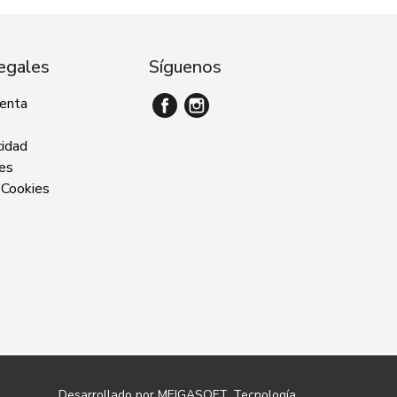
egales
Síguenos
venta
cidad
ies
 Cookies
Desarrollado por
MEIGASOFT
. Tecnología