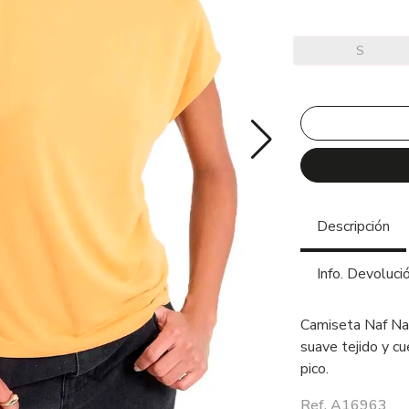
S
Descripción
Info. Devoluci
Camiseta Naf Naf
suave tejido y cu
pico.
Ref. A16963