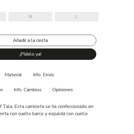
M
L
¡Pídelo ya!
Material
Info. Envío
ón
Info. Cambios
Opiniones
 Tala. Esta camiseta se ha confeccionado en
enta con cuello barco y espalda con cuello